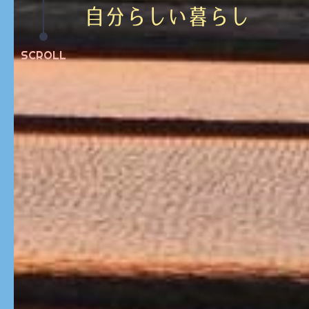
自分らしい暮らし
SCROLL