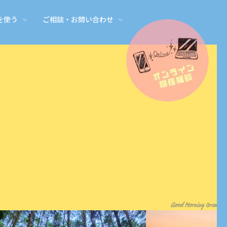
を使う
ご相談・お問い合わせ
者さん
校・保育見学
ら
起業する・事業を継ぐ
仕事に関する補助金・支援
オンライン移住相談
御浜町のイチオシ情報
先輩移住者さんと交流
畑や田んぼを始める
地域おこし協力隊になる
方の声
起業・継業サポート
小規模事業者持続化補助金
オンライン移住相談
News
先輩移住者さんとの交流会
畑・田んぼを借りる・シェアする
地域おこし協力隊のご相談
見学
DIY サポート
みかん就農