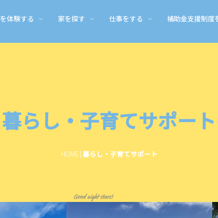
を体験する
家を探す
仕事をする
補助金支援制度
デスクについて
副業・短期アルバイト
御浜町のあれこれ
移住体感ツアー
家探しや引越しでの長期滞在
ライフイベント関する補助金・支援
お問い合わせ
就職する・農業に就く
御浜町の移住
仕事体験＆学
引っ越してか
助金
スクについて
副業・季節ワーク
遊び・買い物・医療etc
移住体験ツアー
家具付きマンスリー 一軒家
御浜町 結婚新生活支援 補助金
お問い合わせ
就職・就農サポート
移住された
お仕事体験
お家の相談
支援事業
お子さまと移住体験ツアー
学校・保育
リフォーム・
暮らし・子育てサポート
HOME
|
暮らし・子育てサポート