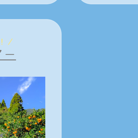
！／
アー