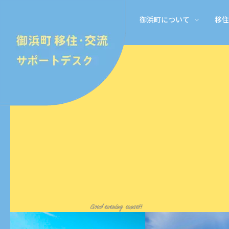
御浜町について
移住
御浜町とは
移住体験の滞在施設
家を探す
仕事を体験してみる
家に関する補助金・支援
御浜町移住・交流サポート
御浜町とは
移住体験住宅
お家探し
お仕事体験
御浜町 空き家利活用推進 補
御浜町移住・交流サポートデ
家具付きマンスリー 一軒家
移住促進のための空き家改修