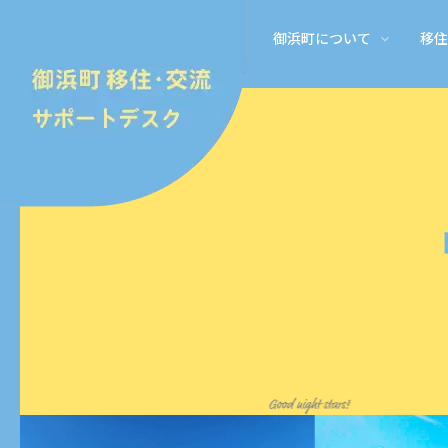
御浜町について
移住
御浜町とは
移住体験の滞在施設
家を探す
仕事を体験してみる
家に関する補助金・支援
御浜町移住・交流サポート
御浜町とは
移住体験住宅
お家探し
お仕事体験
御浜町 空き家利活用推進 補
御浜町移住・交流サポートデ
家具付きマンスリー 一軒家
移住促進のための空き家改修