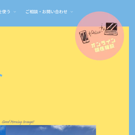
を使う
ご相談・お問い合わせ
者さん
校・保育見学
ら
起業する・事業を継ぐ
仕事に関する補助金・支援
オンライン移住相談
御浜町のイチオシ情報
先輩移住者さんと交流
畑や田んぼを始める
地域おこし協力隊になる
方の声
起業・継業サポート
小規模事業者持続化補助金
オンライン移住相談
News
先輩移住者さんとの交流会
畑・田んぼを借りる・シェアする
地域おこし協力隊のご相談
見学
DIY サポート
みかん就農
ト