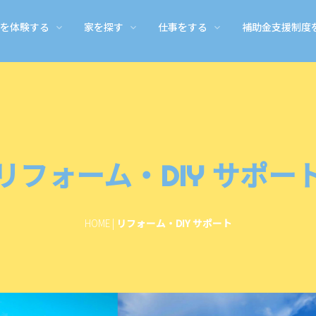
を体験する
家を探す
仕事をする
補助金支援制度
デスクについて
副業・短期アルバイト
御浜町のあれこれ
移住体感ツアー
家探しや引越しでの長期滞在
ライフイベント関する補助金・支援
お問い合わせ
就職する・農業に就く
御浜町の移住
仕事体験＆学
引っ越してか
助金
スクについて
副業・季節ワーク
遊び・買い物・医療etc
移住体験ツアー
家具付きマンスリー 一軒家
御浜町 結婚新生活支援 補助金
お問い合わせ
就職・就農サポート
移住された
お仕事体験
お家の相談
支援事業
お子さまと移住体験ツアー
学校・保育
リフォーム・
リフォーム・DIY サポー
HOME
|
リフォーム・DIY サポート